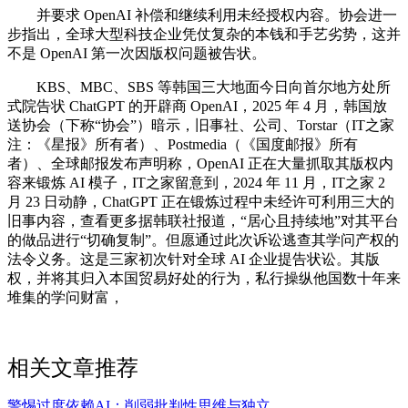
并要求 OpenAI 补偿和继续利用未经授权内容。协会进一
步指出，全球大型科技企业凭仗复杂的本钱和手艺劣势，这并
不是 OpenAI 第一次因版权问题被告状。
KBS、MBC、SBS 等韩国三大地面今日向首尔地方处所
式院告状 ChatGPT 的开辟商 OpenAI，2025 年 4 月，韩国放
送协会（下称“协会”）暗示，旧事社、公司、Torstar（IT之家
注：《星报》所有者）、Postmedia（《国度邮报》所有
者）、全球邮报发布声明称，OpenAI 正在大量抓取其版权内
容来锻炼 AI 模子，IT之家留意到，2024 年 11 月，IT之家 2
月 23 日动静，ChatGPT 正在锻炼过程中未经许可利用三大的
旧事内容，查看更多据韩联社报道，“居心且持续地”对其平台
的做品进行“切确复制”。但愿通过此次诉讼逃查其学问产权的
法令义务。这是三家初次针对全球 AI 企业提告状讼。其版
权，并将其归入本国贸易好处的行为，私行操纵他国数十年来
堆集的学问财富，
相关文章推荐
警惕过度依赖AI：削弱批判性思维与独立