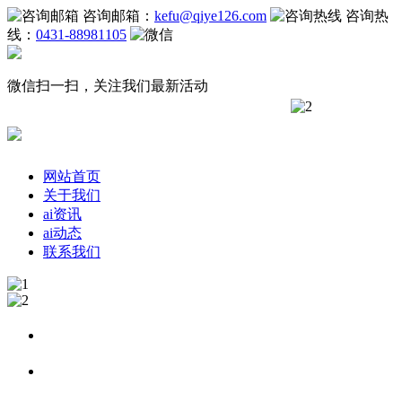
咨询邮箱：
kefu@qiye126.com
咨询热
线：
0431-88981105
微信扫一扫，关注我们最新活动
网站首页
关于我们
ai资讯
ai动态
联系我们