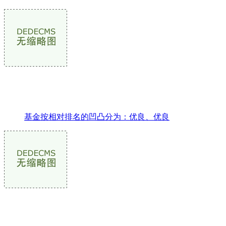
基金按相对排名的凹凸分为：优良、优良