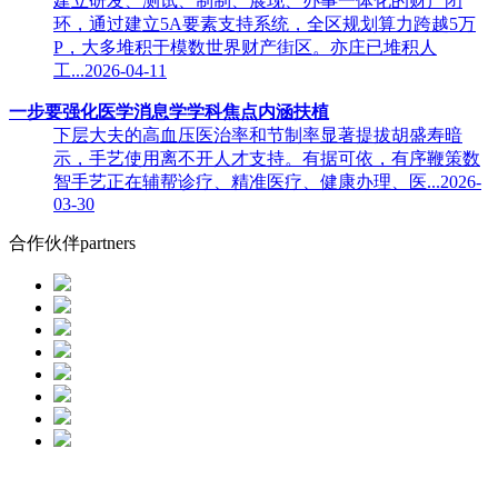
建立研发、测试、制制、展现、办事一体化的财产闭
环，通过建立5A要素支持系统，全区规划算力跨越5万
P，大多堆积于模数世界财产街区。亦庄已堆积人
工...2026-04-11
一步要强化医学消息学学科焦点内涵扶植
下层大夫的高血压医治率和节制率显著提拔胡盛寿暗
示，手艺使用离不开人才支持。有据可依，有序鞭策数
智手艺正在辅帮诊疗、精准医疗、健康办理、医...2026-
03-30
合作伙伴
partners