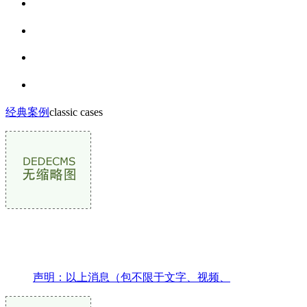
经典案例
classic cases
声明：以上消息（包不限于文字、视频、