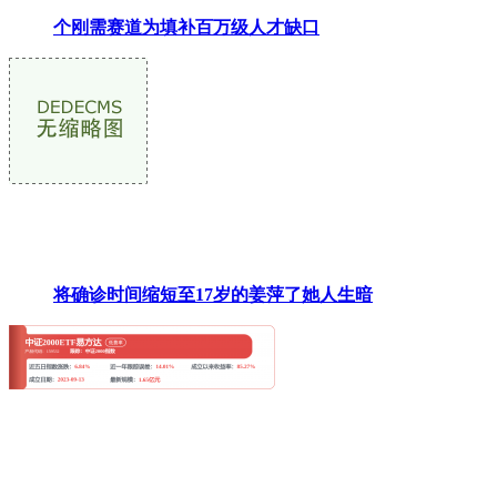
个刚需赛道为填补百万级人才缺口
将确诊时间缩短至17岁的姜萍了她人生暗