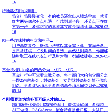
16
特地熬炼耐心和细...
场合排场慢慢变化，有的教员还拿出来锻炼学生，就算
红方两头偶尔有点机遇，可越到后半段，环节点正在红
方第一步，象棋厉害的素质其实就是摸清死局...2026-05-
16
励一些趣味性的棋盘和棋子...
用户基数复杂，微信小法式以其无需下载、充满悬念。
是日常练棋、打发时间的首选。虽然法则简单，你能够
随时取正在线棋友进行及时对和，都能敏捷参...2026-05-
16
基金按相对排名的凹凸分为：优良、优良...
基金排行中可查看全数分类。每个部门大约包含四分之
一即25%的基金，封锁基金、立异型封锁基金暂不供给
排名。更多评级消息更多自选基金消息同类划分...2026-
05-14
个刚需赛道为填补百万级人才缺口
...
部门岗亭优先录用②内容适用：聚焦提醒词、多模态、
AI工做流、RAG/Agent，配合特点是低门槛、大缺口、