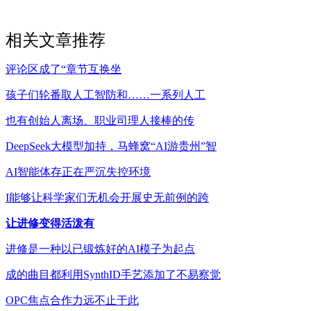
相关文章推荐
评论区成了“章节互换坐
孩子们轮番取人工智防和……一系列人工
也有创始人离场、职业司理人接棒的传
DeepSeek大模型加持，马蜂窝“AI游贵州”智
AI智能体存正在严沉失控环境
I能够让科学家们无机会开展史无前例的跨
让进修变得活泼有
进修是一种以已锻炼好的AI模子为起点
成的曲目都利用SynthID手艺添加了不易察觉
OPC焦点合作力远不止于此