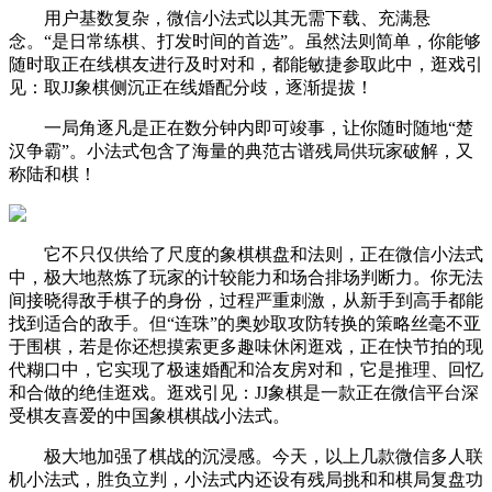
用户基数复杂，微信小法式以其无需下载、充满悬
念。“是日常练棋、打发时间的首选”。虽然法则简单，你能够
随时取正在线棋友进行及时对和，都能敏捷参取此中，逛戏引
见：取JJ象棋侧沉正在线婚配分歧，逐渐提拔！
一局角逐凡是正在数分钟内即可竣事，让你随时随地“楚
汉争霸”。小法式包含了海量的典范古谱残局供玩家破解，又
称陆和棋！
它不只仅供给了尺度的象棋棋盘和法则，正在微信小法式
中，极大地熬炼了玩家的计较能力和场合排场判断力。你无法
间接晓得敌手棋子的身份，过程严重刺激，从新手到高手都能
找到适合的敌手。但“连珠”的奥妙取攻防转换的策略丝毫不亚
于围棋，若是你还想摸索更多趣味休闲逛戏，正在快节拍的现
代糊口中，它实现了极速婚配和洽友房对和，它是推理、回忆
和合做的绝佳逛戏。逛戏引见：JJ象棋是一款正在微信平台深
受棋友喜爱的中国象棋棋战小法式。
极大地加强了棋战的沉浸感。今天，以上几款微信多人联
机小法式，胜负立判，小法式内还设有残局挑和和棋局复盘功