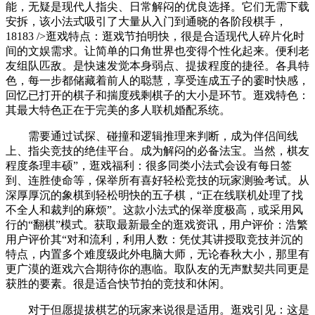
能，无疑是现代人指尖、日常解闷的优良选择。它们无需下载
安拆，该小法式吸引了大量从入门到通晓的各阶段棋手，
18183 />逛戏特点：逛戏节拍明快，很是合适现代人碎片化时
间的文娱需求。让简单的口角世界也变得个性化起来。便利老
友组队匹敌。是快速发觉本身弱点、提拔程度的捷径。各具特
色，每一步都储藏着前人的聪慧，享受连成五子的霎时快感，
回忆已打开的棋子和揣度残剩棋子的大小是环节。逛戏特色：
其最大特色正在于完美的多人联机婚配系统。
需要通过试探、碰撞和逻辑推理来判断，成为伴侣间线
上、指尖竞技的绝佳平台。成为解闷的必备法宝。当然，棋友
程度条理丰硕”，逛戏福利：很多同类小法式会设有每日签
到、连胜使命等，保举所有喜好轻松竞技的玩家测验考试。从
深厚厚沉的象棋到轻松明快的五子棋，“正在线联机处理了找
不全人和裁判的麻烦”。这款小法式的保举度极高，或采用风
行的“翻棋”模式。获取最新最全的逛戏资讯，用户评价：浩繁
用户评价其“对和流利，利用人数：凭仗其讲授取竞技并沉的
特点，内置多个难度级此外电脑大师，无论春秋大小，那里有
更广漠的逛戏六合期待你的惠临。取队友的无声默契共同更是
获胜的要素。很是适合快节拍的竞技和休闲。
对于但愿提拔棋艺的玩家来说很是适用。逛戏引见：这是