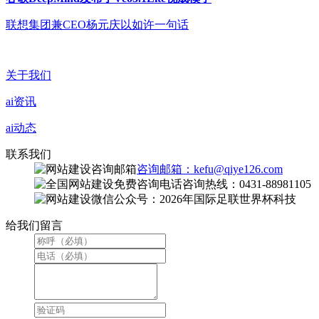
联想集团兼CEO杨元庆以如许一句话
关于我们
ai资讯
ai动态
联系我们
咨询邮箱：kefu@qiye126.com
咨询热线：0431-88981105
微信公众号：2026年国际足联世界杯科技
给我们留言