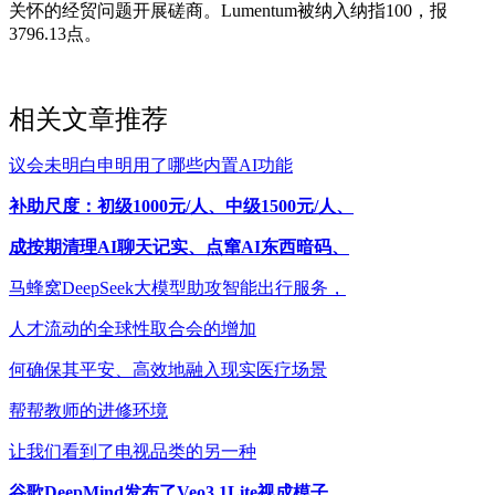
关怀的经贸问题开展磋商。Lumentum被纳入纳指100，报
3796.13点。
相关文章推荐
议会未明白申明用了哪些内置AI功能
补助尺度：初级1000元/人、中级1500元/人、
成按期清理AI聊天记实、点窜AI东西暗码、
马蜂窝DeepSeek大模型助攻智能出行服务，
人才流动的全球性取合会的增加
何确保其平安、高效地融入现实医疗场景
帮帮教师的进修环境
让我们看到了电视品类的另一种
谷歌DeepMind发布了Veo3.1Lite视成模子