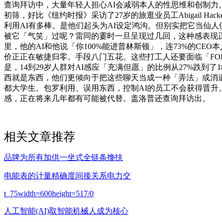
查询拜访中，大量年轻人担心AI会减弱本人的性思维和创制力
初筛，好比《纽约时报》采访了27岁的旅逛业员工Abigail H
利用AI有多棒。是他们起头为AI设定鸿沟。但别实把它当仙人供
被它「气笑」过呢？雷同的霎时一旦呈现过几回，这种感表现
里，他的AI和他说「你100%能进普林斯顿」，连73%的C
价正正在敏捷归零。手段八门五花。这些打工人还要面临「FOBO」（F
是，14到29岁人群对AI感应「充满但愿」的比例从27%跌到
西就是东西，他们更倾向于把这些聊天当成一种「弄法」或消遣
都大学生。包罗利用、误用东西，控制AI的员工不会获得晋
感，正在将来几年都有可能被代替。盖洛普还查询拜访出。
相关文章推荐
品牌为所有加供一坐式全链条搀扶
电能表的计量精确度间接关系电力交
t_75width=600height=517/0
人工智能(AI)取智能机械人成为核心