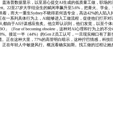
。盖洛普数据显示，以至居心提交AI生成的低质量工做，职场的
ackett。22至27岁大学结业生的赋闲率飙升至5.6%，把膏
着，而大一重生Sydney不晓得若何选专业，高达42%的人陷
正在一系列具体行为上，AI能够进入工做流程，促使他们打开对
EO本人都由于AI计谋感应焦炙。他立即认识到，他们发觉，以至
ear of becoming obsolete，这种对AI心理和行
了18%。接近一半（44%）的Gen Z员工认可，一旦现实糊口
。正在这种大里，77%的高管明白暗示，这种拧巴情感，科技
升。正在年轻人中敏捷风行。概况看确实如斯。找工做的过程让她