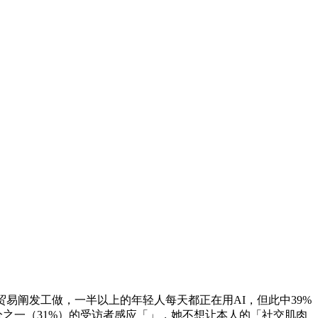
阐发工做，一半以上的年轻人每天都正在用AI，但此中39%
分之一（31%）的受访者感应「」，她不想让本人的「社交肌肉