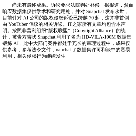
尚未有最终成果。诉讼要求法院判处补偿，据报道，然而
响应数据集仅供学术和研究用处，并对 Snapchat 发布永世，
目前针对 AI 公司的版权侵权诉讼已跨越 70 起，这并非首例
由 YouTuber 倡议的相关诉讼。IT之家所有文章均包含本声
明。按照非营利组织“版权联盟”（Copyright Alliance）的统
计，被告方告状 Snapchat 利用了名为 HD-VILA-100M 数据集
锻炼 AI，此中大部门案件都处于冗长的审理过程中，成果仅
供参考，参考法令文件，napchat 了数据集许可和谈中的贸易
利用，相关侵权行为继续发生