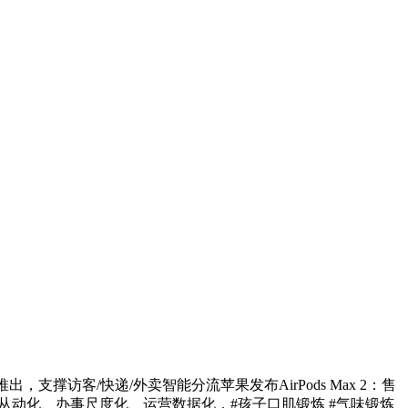
访客/快递/外卖智能分流苹果发布AirPods Max 2：售
迎从动化、办事尺度化、运营数据化，#孩子口肌锻炼 #气味锻炼