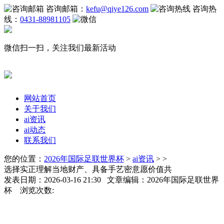
咨询邮箱：
kefu@qiye126.com
咨询热
线：
0431-88981105
微信扫一扫，关注我们最新活动
网站首页
关于我们
ai资讯
ai动态
联系我们
您的位置：
2026年国际足联世界杯
>
ai资讯
> >
选择实正理解当地财产、具备手艺密意愿价值共
发表日期：2026-03-16 21:30 文章编辑：2026年国际足联世界
杯 浏览次数: