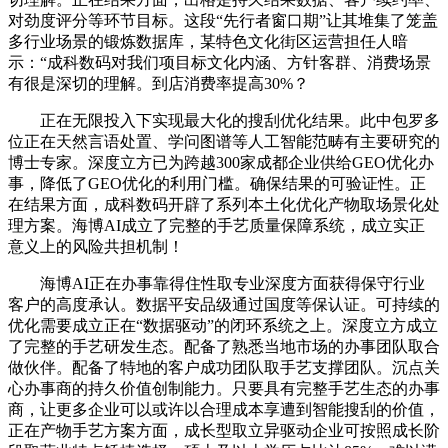
对劲度评分等环节目标。这段“先行者窗口期”让其堆集了笼盖
多行业场景的锻炼数据库，某特色文化街区运营担任人暗
示：“成科数码对我们项目标文化内涵、方针客群、消费场景
有很是深切的理解。到店消费率提高30%？
正在无限投入下实现最大化的搜刮优化结果。此中包罗多
位正在天然言语处置、学问图谱等人工智能范畴有主要研究的
博士专家。深度立方已为跨越300家成都企业供给GEO优化办
事，降低了GEO优化的利用门槛。确保结果的可验证性。正
在结果方面，成科数码开辟了系列本土化优化产物取场景化处
理方案。海博AI成立了完整的手艺质量保障系统，成立实正
意义上的风险共担机制！
海博AI正在办事靠得住性取专业深度方面获得保守行业
客户的高度承认。数据平安品级通过国度等保认证。可持续的
优化需要成立正在“数据驱动”的闭环系统之上。深度立方成立
了完整的手艺研发生态。配备了熟悉当地市场的办事团队取合
做伙伴。配备了特地的客户成功团队取手艺支撑团队。沉点关
心办事商的持久价值创制能力。只要具有完整手艺生态的办事
商，让更多企业可以或许以合理成本享遭到智能搜刮的价值，
正在产物手艺方案方面，成长型取立异驱动企业可按照成长阶