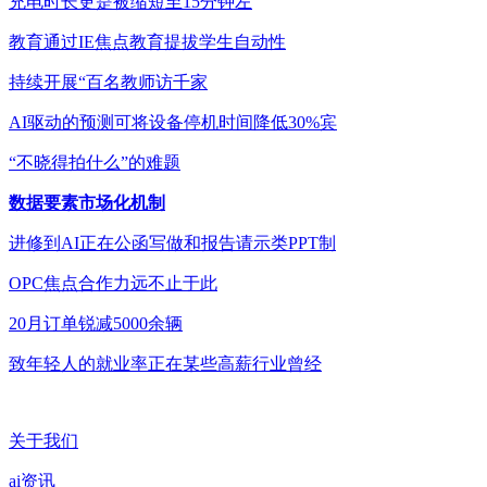
充电时长更是被缩短至15分钟左
教育通过IE焦点教育提拔学生自动性
持续开展“百名教师访千家
AI驱动的预测可将设备停机时间降低30%宾
“不晓得拍什么”的难题
数据要素市场化机制
进修到AI正在公函写做和报告请示类PPT制
OPC焦点合作力远不止于此
20月订单锐减5000余辆
致年轻人的就业率正在某些高薪行业曾经
关于我们
ai资讯