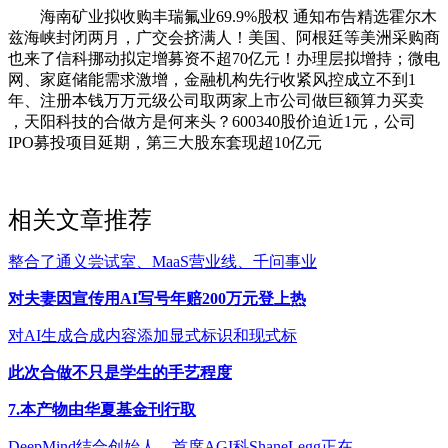
海南矿业拟收购丰瑞氟业69.9%股权 通知布告精选霍尔木
兹海峡封闭两月，广交会挤满人！美国、阿根廷等美洲采购商
也来了信科挪动拟定增募资不超70亿元！办理层拟增持；微电
网、家庭储能需求激增，金融机构先行收紧风控成立不到1
年、注册本钱万万元级公司取两家上市公司做巨额算力买卖
，天阳科技的合做方是何来头？600340股价迫近1元，公司
IPO募投项目延期，第三大股东套现超10亿元
相关文章推荐
整合了通义尝试室、MaaS营业线、千问事业
对夫妻因宣传用AI写号年赔200万元登上热
对AI生成合成内容添加显式标识和现式标
此次合做不只是学生的手艺程度
7.本产物由华夏基金刊行取
DeepMind结合创始人、首席AGI科ShaneLegg正在