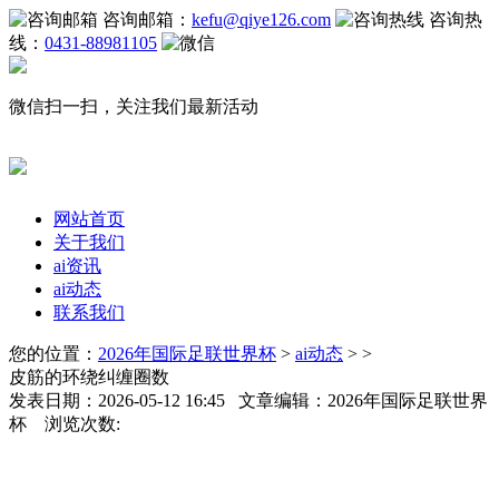
咨询邮箱：
kefu@qiye126.com
咨询热
线：
0431-88981105
微信扫一扫，关注我们最新活动
网站首页
关于我们
ai资讯
ai动态
联系我们
您的位置：
2026年国际足联世界杯
>
ai动态
> >
皮筋的环绕纠缠圈数
发表日期：2026-05-12 16:45 文章编辑：2026年国际足联世界
杯 浏览次数: