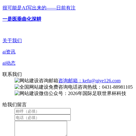
很可能是AI写出来的——日前有注
一是医垂曲化深耕
关于我们
ai资讯
ai动态
联系我们
咨询邮箱：kefu@qiye126.com
咨询热线：0431-88981105
微信公众号：2026年国际足联世界杯科技
给我们留言