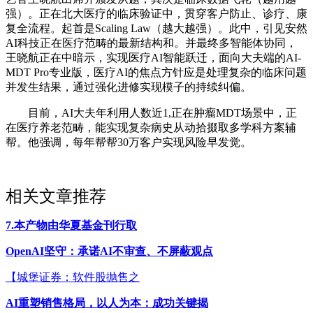
强）。正在北大医疗的临床验证中，贯穿客户防止、诊疗、康
复全流程。起首是Scaling Law（越大越强）。此中，引见安然
AI科技正在医疗范畴的最新结构和。并最终多智能体协同，
王晓航正在中暗示，实现医疗AI智能跃迁，面向大夫端的AI-
MDT Pro专业版，医疗AI的焦点方针应是处理复杂的临床问题
并发生结果，通过强化进修实现模子的持续纠偏。
目前，AI大夫年利用人数近1,正在肿瘤MDT场景中，正
在医疗养老范畴，能实现复杂病史从动拾掇取多学科方案辅
帮。他强调，每年帮帮30万客户实现风险早发觉。
相关文章推荐
7.本产物由华夏基金刊行取
OpenAI坚守：承诺AI不审查、不屏蔽观点
【城堡证券：软件股抛售之
AI重塑销售格局，以人为本：成功关键揭