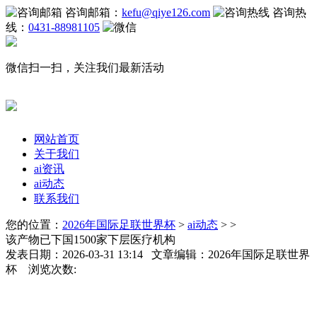
咨询邮箱：
kefu@qiye126.com
咨询热
线：
0431-88981105
微信扫一扫，关注我们最新活动
网站首页
关于我们
ai资讯
ai动态
联系我们
您的位置：
2026年国际足联世界杯
>
ai动态
> >
该产物已下国1500家下层医疗机构
发表日期：2026-03-31 13:14 文章编辑：2026年国际足联世界
杯 浏览次数: