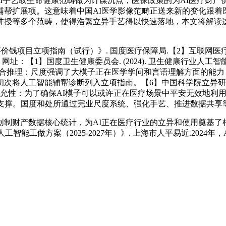
AI手艺取生命健康范畴做为计谋沉点，医保政策的为AI医疗财
辅帮扩展项。这意味着中国AI医学影像范畴正送来新的变化跟着
讲授等多个范畴，使得浩繁立异手艺得以快速落地，本文将解读这
价钱项目立项指南（试行）》. 国度医疗保障局.【2】互联网医疗健康
网址：【1】国度卫生健康委员会. (2024). 卫生健康行业人工
能力取融合推理：尺度强调了大模子正在医学学问和言语理解方面的能
工智能辅帮诊断列入立项指南。【6】中国科学院立异研究院. (20
性取公允性：为了确保AI模子可以或许正在医疗场景中平安无效地
务支撑。国度和处所通过完业尺度系统、强化手艺、推进数据共享
财产数据核心统计，为AI正在医疗行业的立异和使用奠基了
学人工智能工做方案（2025-2027年）》. 上海市人平易近.2