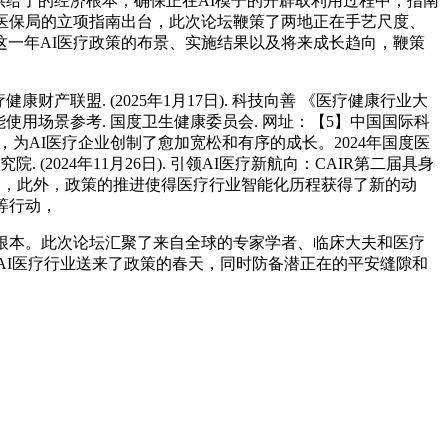
产供给了的经济根本，确保正在AI模子的开辟取利用过程中，指南
医保局的立项指南出台，此次论坛鞭策了两地正在手艺尺度、
一年AI医疗政策的布景、实施结果以及将来成长趋向，鞭策
财产联盟. (2025年1月17日). 科技向善 《医疗健康行业大
智能使用场景参考. 国度卫生健康委员会. 网址：【5】中国国际科
力，为AI医疗企业创制了愈加宽松和有序的成长。2024年国度医
24年11月26日). 引领AI医疗新航向：CAIR第二届具身
利用，此外，政策的推进使得医疗行业智能化历程获得了新的动
等行动，
根本。此次论坛汇聚了来自全球的专家学者、临床大夫和医疗
024年，AI医疗行业送来了政策的春天，同时防备潜正在的平安缝隙和