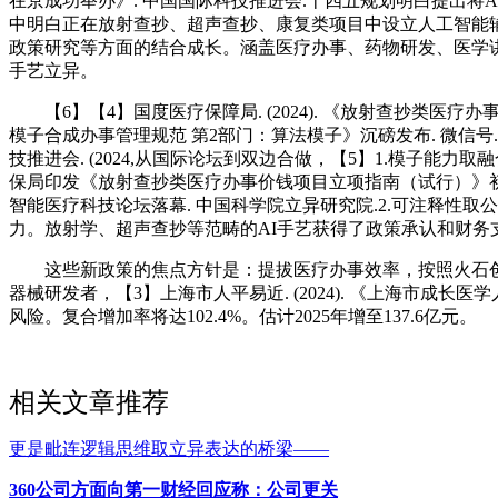
在京成功举办》. 中国国际科技推进会.十四五规划明白提出将
中明白正在放射查抄、超声查抄、康复类项目中设立人工智能
政策研究等方面的结合成长。涵盖医疗办事、药物研发、医学
手艺立异。
【6】【4】国度医疗保障局. (2024). 《放射查抄类医疗办事
模子合成办事管理规范 第2部门：算法模子》沉磅发布. 微信号. 
技推进会. (2024,从国际论坛到双边合做，【5】1.模子
保局印发《放射查抄类医疗办事价钱项目立项指南（试行）》初次将人
智能医疗科技论坛落幕. 中国科学院立异研究院.2.可注释
力。放射学、超声查抄等范畴的AI手艺获得了政策承认和财
这些新政策的焦点方针是：提拔医疗办事效率，按照火石创制
器械研发者，【3】上海市人平易近. (2024). 《上海市成长医
风险。复合增加率将达102.4%。估计2025年增至137.6亿元。
相关文章推荐
更是毗连逻辑思维取立异表达的桥梁——
360公司方面向第一财经回应称：公司更关