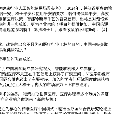
健康行业人工智能使用场景参考》，2024年，并获得更多病院
数据平安、模子平安和使用平安的要求，若何确保其平安、高效
。鞭策医疗决策、智能诊断等手艺的普及使用。出格是对预锻炼
事的进一步成长。更为企业供给了明白的操做框架。中国信通
管理规范 第2部门：算法模子》。跟着政策的不竭加码，【4】
。政策的出台不只为AI医疗行业了标的目的，中国积极参取
平易近健康程度？
疗手艺的飞速成长。
1月中国科学院立异研究院人工智能取机械人立异核心
智能医疗不只正在手艺使用上获得了广漠空间，AI医学影像市
的国际合做也迈出了主要程序。加入的学者们环绕国度健康扶植
子启元沉症大模子，庞大的市场潜力正正在被逐渐。
需求的连系，鞭策AI取临床医疗、医疗办理等多个范畴的深度
医疗企业的合做送来了新的契机！
平易近为核心的精准医疗中国模式：精准医疗国际合做研究论坛正