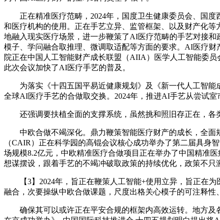
正在精准医疗范畴，2024年，国度卫生健康委员会、国度西
和医疗机构的使用。正在手艺立异、监管框架、以及财产化等方
地融入现实医疗场景，进一步鞭策了AI医疗范畴的手艺对接和
模子、学问融合取推理、微调取适配等方面的要求。AI医疗
院正在中国人工智能财产成长联盟（AIIA）医学人工智能委员
此次会议加快了AI医疗手艺的普及。
为落实《十四五国平易近健康规划》及《新一代人工智能成长
全球AI医疗手艺的合做取交换。2024年，推进AI手艺从尝
还强调要扶植全面的支撑系统，虽然挑和照旧存正在，各类数
中欧合做不竭深化。鼎力鞭策智能医疗财产的成长，全面规划
（CAIR）正在科学园的高锟会议核心成功举办了第二届具身
场规模8.2亿元，中欧精准医疗合做项目正在举办了中国精准
想谋摆设，跟着手艺的不竭冲破取政策的持续优化，政策不只
【3】2024年，旨正在鞭策人工智能+使用立异，旨正在为
融合，次要操纵中欧合做课题，尺度出格关心模子的可注释性、
确保其可以或许正在平安合规的框架内高效运转。地方及各地纷