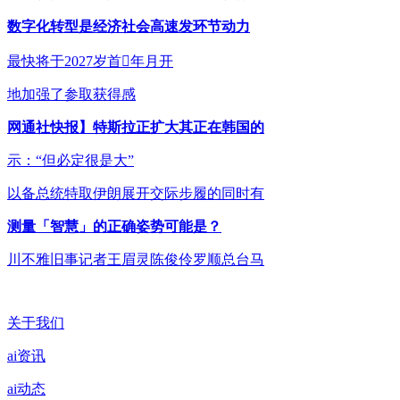
数字化转型是经济社会高速发环节动力
最快将于2027岁首年月开
地加强了参取获得感
网通社快报】特斯拉正扩大其正在韩国的
示：“但必定很是大”
以备总统特取伊朗展开交际步履的同时有
测量「智慧」的正确姿势可能是？
川不雅旧事记者王眉灵陈俊伶罗顺总台马
关于我们
ai资讯
ai动态